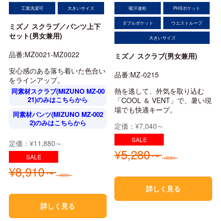
工業洗濯可
大きいサイズ
吸汗速乾
PHSポケット
ダブルポケット
ウエストループ
ミズノ スクラブ／パンツ上下
セット(男女兼用)
大きいサイズ
品番:MZ0021-MZ0022
ミズノ スクラブ(男女兼用)
安心感のある落ち着いた色合い
品番:MZ-0215
をラインアップ。
熱を逃して、外気を取り込む
同素材スクラブ(MIZUNO MZ-00
21)のみはこちらから
「COOL ＆ VENT」で、暑い現
場でも快適キープ。
同素材パンツ(MIZUNO MZ-002
2)のみはこちらから
定価：¥7,040～
定価：¥11,880～
¥5,280～
（税別）
¥8,910～
（税別）
詳しく見る
詳しく見る