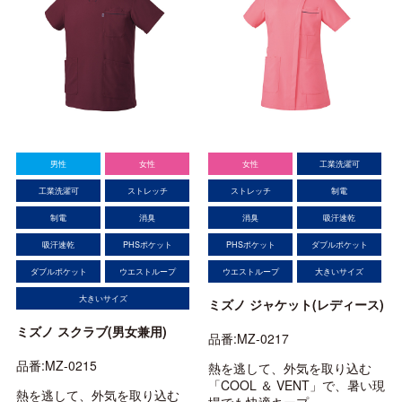
男性
女性
女性
工業洗濯可
工業洗濯可
ストレッチ
ストレッチ
制電
制電
消臭
消臭
吸汗速乾
吸汗速乾
PHSポケット
PHSポケット
ダブルポケット
ダブルポケット
ウエストループ
ウエストループ
大きいサイズ
大きいサイズ
ミズノ ジャケット(レディース)
ミズノ スクラブ(男女兼用)
品番:MZ-0217
品番:MZ-0215
熱を逃して、外気を取り込む
「COOL ＆ VENT」で、暑い現
熱を逃して、外気を取り込む