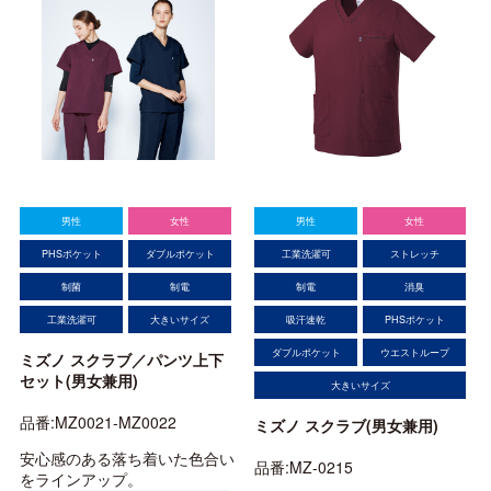
男性
女性
男性
女性
PHSポケット
ダブルポケット
工業洗濯可
ストレッチ
制菌
制電
制電
消臭
工業洗濯可
大きいサイズ
吸汗速乾
PHSポケット
ダブルポケット
ウエストループ
ミズノ スクラブ／パンツ上下
セット(男女兼用)
大きいサイズ
品番:MZ0021-MZ0022
ミズノ スクラブ(男女兼用)
安心感のある落ち着いた色合い
品番:MZ-0215
をラインアップ。