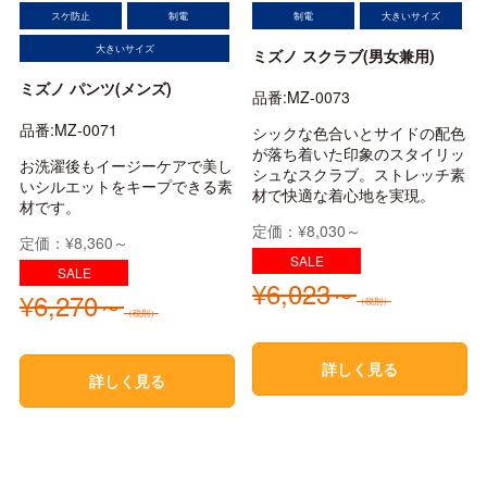
スケ防止
制電
制電
大きいサイズ
大きいサイズ
ミズノ スクラブ(男女兼用)
ミズノ パンツ(メンズ)
品番:MZ-0073
品番:MZ-0071
シックな色合いとサイドの配色
が落ち着いた印象のスタイリッ
お洗濯後もイージーケアで美し
シュなスクラブ。ストレッチ素
いシルエットをキープできる素
材で快適な着心地を実現。
材です。
定価：¥8,030～
定価：¥8,360～
¥6,023～
¥6,270～
（税別）
（税別）
詳しく見る
詳しく見る