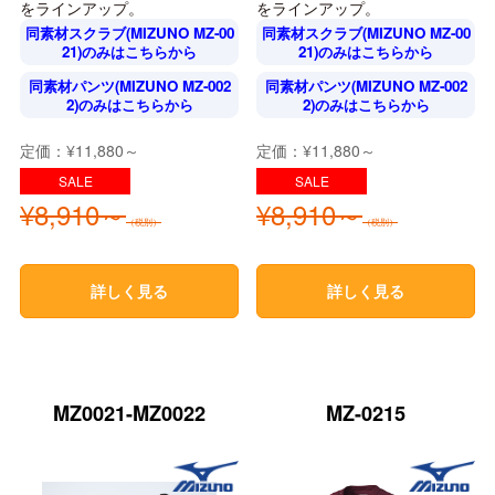
をラインアップ。
をラインアップ。
同素材スクラブ(MIZUNO MZ-00
同素材スクラブ(MIZUNO MZ-00
21)のみはこちらから
21)のみはこちらから
同素材パンツ(MIZUNO MZ-002
同素材パンツ(MIZUNO MZ-002
2)のみはこちらから
2)のみはこちらから
定価：¥11,880～
定価：¥11,880～
¥8,910～
¥8,910～
（税別）
（税別）
詳しく見る
詳しく見る
MZ0021-MZ0022
MZ-0215