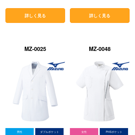
詳しく見る
詳しく見る
MZ-0025
MZ-0048
男性
ダブルポケット
女性
PHSポケット