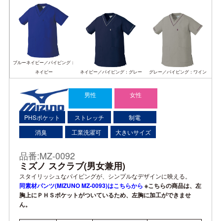
ブルーネイビー／パイピング：
ネイビー
ネイビー／パイピング：グレー
グレー／パイピング：ワイン
男性
女性
PHSポケット
ストレッチ
制電
消臭
工業洗濯可
大きいサイズ
品番:MZ-0092
ミズノ スクラブ(男女兼用)
スタイリッシュなパイピングが、シンプルなデザインに映える。
同素材パンツ(MIZUNO MZ-0093)はこちらから
※こちらの商品は、左
胸上にＰＨＳポケットがついているため、左胸に加工ができませ
ん。