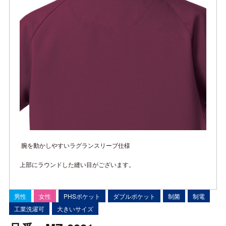
腕を動かしやすいラグランスリーブ仕様
上部にラウンドした縫い目がございます。
男性
女性
PHSポケット
ダブルポケット
制菌
制電
工業洗濯可
大きいサイズ