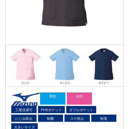
ピンク
サックス
ネイビー
男性
女性
工業洗濯可
PHSポケット
ダブルポケット
にじみ防止
制菌
スケ防止
制電
大きいサイズ