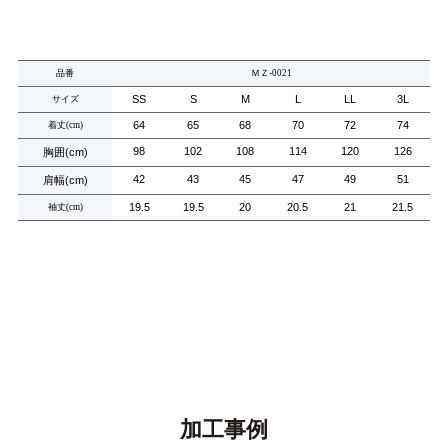
品番
ＭＺ
-0021
SS
S
M
L
LL
3L
サイズ
64
65
68
70
72
74
着丈
(cm)
98
102
108
114
120
126
胸囲
(cm)
42
43
45
47
49
51
肩幅
(cm)
19.5
19.5
20
20.5
21
21.5
袖丈
(cm)
加工事例