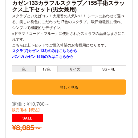
カゼン133カラフルスクラブ／155手術スラッ
クス上下セット(男女兼用)
スクラブといえばコレ！大定番の人気No.1！ シーンにあわせて選べ
る、美しい発色にこだわった17色のスクラブ。 吸汗速乾性に優れ、
シンプルで機能的なデザイン。
※ドラマ「コード・ブルー」に使用されたスクラブの品番はまさにこ
れです。
こちらは上下セットでご購入希望のお客様用になります。
スクラブ(カゼン 133)のみはこちらから
パンツ(カゼン 155)のみはこちらから
色
17
色
サイズ
SS～4L
詳しく見る
定価：¥10,780～
販売価格【税込】
¥8,085～