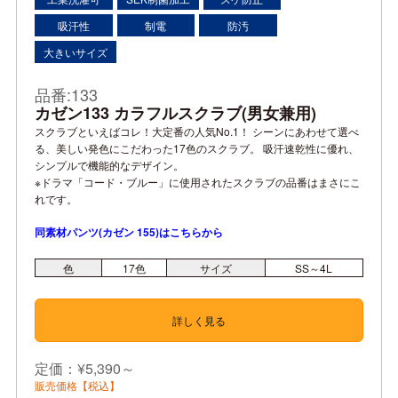
吸汗性
制電
防汚
大きいサイズ
品番:133
カゼン133 カラフルスクラブ(男女兼用)
スクラブといえばコレ！大定番の人気No.1！ シーンにあわせて選べ
る、美しい発色にこだわった17色のスクラブ。 吸汗速乾性に優れ、
シンプルで機能的なデザイン。
※ドラマ「コード・ブルー」に使用されたスクラブの品番はまさにこ
れです。
同素材パンツ(カゼン 155)はこちらから
色
17
色
サイズ
SS～4L
詳しく見る
定価：¥5,390～
販売価格【税込】