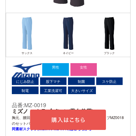
サックス
ネイビー
ブラック
男性
女性
にじみ防止
股下マチ
制菌
スケ防止
制電
工業洗濯可
大きいサイズ
品番:MZ-0019
ミズノ スクラブパンツ(男女兼用)
胸元、腰回りが見えないエチケット機能採用の人気スクラブMZ0018
のセットパンツ
同素材スクラブ(MIZUNO MZ-0018)はこちらから