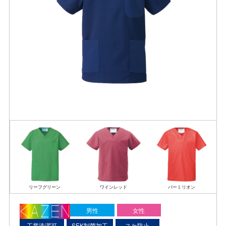
リーフグリーン
ワインレッド
バーミリオン
男性
女性
工業洗濯可
SEK制菌加工
スケ防止