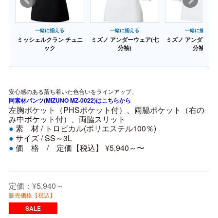
め
一緒に揃える
一緒に揃える
一緒に揃える
ンツ
ミッシェルクラン チュニ
ミズノ アンダーウェア(七
ミズノ アンダーウェ
)
ック
分袖)
分袖)
安心感のある落ち着いた色合いをラインアップ。
同素材パンツ(MIZUNO MZ-0022)はこちらから
左胸ポケット（PHSポケット付）、両脇ポケット（右の
み中ポケット付）、両脇スリット
素 材 /
トロピカル(ポリエステル100％)
●
サイズ /
SS～3L
●
価 格 / 定価【税込】 ¥5,940～〜
●
定価：¥5,940～
販売価格【税込】