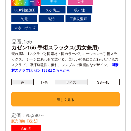
男性
女性
SEK制菌加工
スケ防止
吸汗性
制電
防汚
工業洗濯可
大きいサイズ
品番:155
カゼン155 手術スラックス(男女兼用)
売れ筋No.1スクラブと同素材・同カラーバリエーションの手術スラ
ックス。 シーンにあわせて選べる、美しい発色にこだわった17色の
スクラブ。 吸汗速乾性に優れ、シンプルで機能的なデザイン。
同素
材スクラブ(カゼン 133)はこちらから
色
17
色
サイズ
SS～4L
詳しく見る
定価：¥5,390～
販売価格【税込】