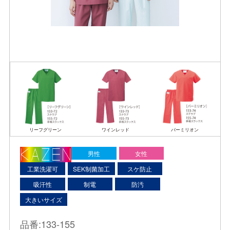
リーフグリーン
ワインレッド
バーミリオン
男性
女性
工業洗濯可
SEK制菌加工
スケ防止
吸汗性
制電
防汚
大きいサイズ
品番:133-155