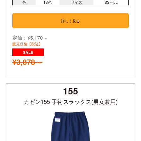
色
13
色
サイズ
SS～5L
詳しく見る
定価：¥5,170～
販売価格【税込】
¥3,878～
155
カゼン155 手術スラックス(男女兼用)