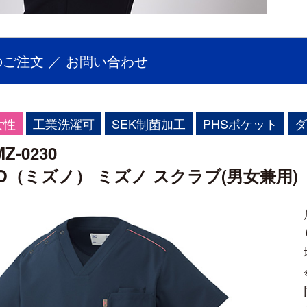
ご注文 ／ お問い合わせ
女性
工業洗濯可
SEK制菌加工
PHSポケット
ダ
-0230
NO（ミズノ） ミズノ スクラブ(男女兼用)