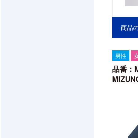
商品の
男性
品番：MZ
MIZU