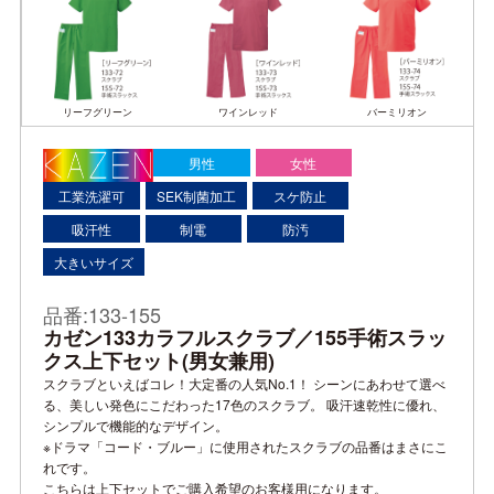
リーフグリーン
ワインレッド
バーミリオン
男性
女性
工業洗濯可
SEK制菌加工
スケ防止
吸汗性
制電
防汚
大きいサイズ
品番:133-155
カゼン133カラフルスクラブ／155手術スラッ
クス上下セット(男女兼用)
スクラブといえばコレ！大定番の人気No.1！ シーンにあわせて選べ
る、美しい発色にこだわった17色のスクラブ。 吸汗速乾性に優れ、
シンプルで機能的なデザイン。
※ドラマ「コード・ブルー」に使用されたスクラブの品番はまさにこ
れです。
こちらは上下セットでご購入希望のお客様用になります。