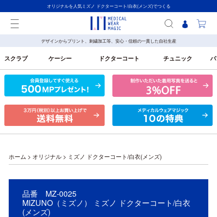
オリジナルを人気ミズノ ドクターコート/白衣(メンズ)でつくる
デザインからプリント、刺繍加工等、安心・信頼の一貫した自社生産
スクラブ
ケーシー
ドクターコート
チュニック
パ
ホーム
>
オリジナル
>
ミズノ ドクターコート/白衣(メンズ)
品番 MZ-0025
MIZUNO（ミズノ） ミズノ ドクターコート/白衣
(メンズ)