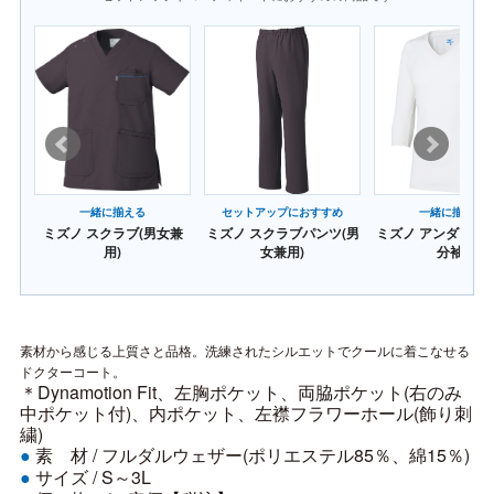
一緒に揃える
セットアップにおすすめ
一緒に揃える
(七
ミズノ スクラブ(男女兼
ミズノ スクラブパンツ(男
ミズノ アンダーウェ
用)
女兼用)
分袖)
素材から感じる上質さと品格。洗練されたシルエットでクールに着こなせる
ドクターコート。
＊Dynamotion Fit、左胸ポケット、両脇ポケット(右のみ
中ポケット付)、内ポケット、左襟フラワーホール(飾り刺
繍)
素 材 /
フルダルウェザー(ポリエステル85％、綿15％)
●
サイズ /
S～3L
●