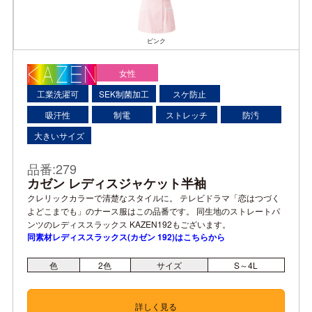
ピンク
女性
工業洗濯可
SEK制菌加工
スケ防止
吸汗性
制電
ストレッチ
防汚
大きいサイズ
品番:279
カゼン レディスジャケット半袖
クレリックカラーで清楚なスタイルに。 テレビドラマ「恋はつづく
よどこまでも」のナース服はこの品番です。 同生地のストレートパ
ンツのレディススラックス KAZEN192もございます。
同素材レディススラックス(カゼン 192)はこちらから
色
2
色
サイズ
S～4L
詳しく見る