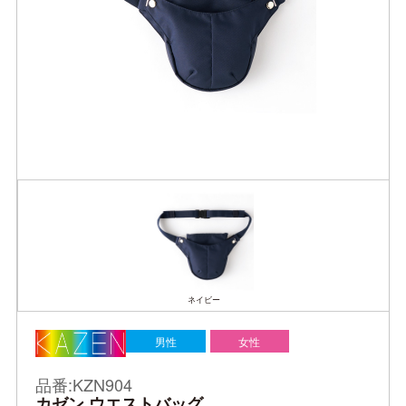
ネイビー
男性
女性
品番:KZN904
カゼン ウエストバッグ