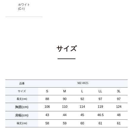
ホワイト
(C-1)
サイズ
MZ-0025
品番
S
M
L
LL
3L
サイズ
88
90
92
97
97
着丈
(cm)
106
110
114
119
124
胸囲
(cm)
43
44
45
46.5
48
肩幅
(cm)
58
59
60
61
61
袖丈
(cm)