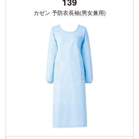
139
カゼン 予防衣長袖(男女兼用)