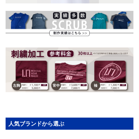
人気ブランドから選ぶ