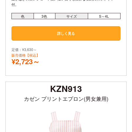
付。
色
3
色
サイズ
S～4L
詳しく見る
定価：¥3,630～
販売価格【税込】
¥2,723～
KZN913
カゼン プリントエプロン(男女兼用)