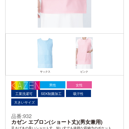
サックス
ピンク
男性
女性
工業洗濯可
SEK制菌加工
吸汗性
大きいサイズ
品番:932
カゼン エプロン(ショート丈)(男女兼用)
足さばきの良いショート丈。短い丈でも抜群な収納力のポケット