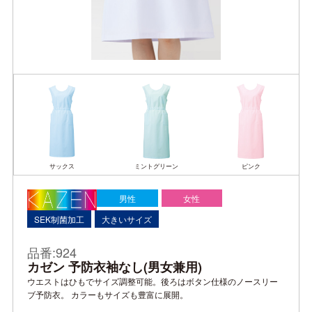
サックス
ミントグリーン
ピンク
男性
女性
SEK制菌加工
大きいサイズ
品番:924
カゼン 予防衣袖なし(男女兼用)
ウエストはひもでサイズ調整可能。後ろはボタン仕様のノースリー
ブ予防衣。 カラーもサイズも豊富に展開。