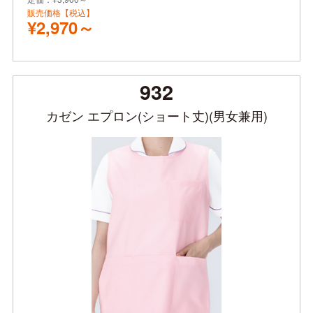
販売価格【税込】
¥2,970～
932
カゼン エプロン(ショート丈)(男女兼用)