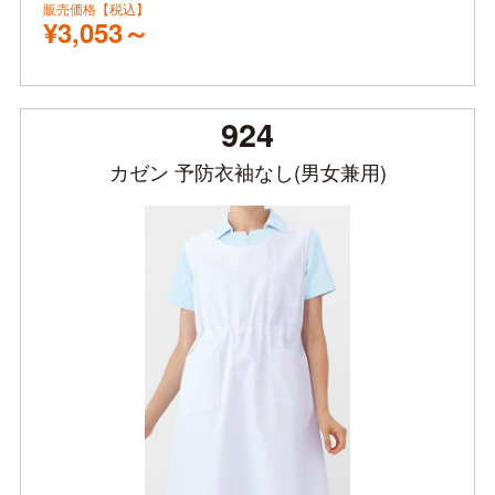
販売価格【税込】
¥3,053～
924
カゼン 予防衣袖なし(男女兼用)