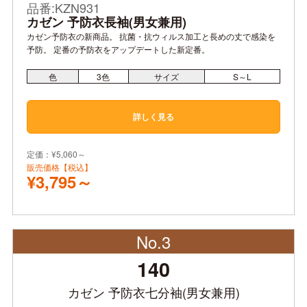
品番:KZN931
カゼン 予防衣長袖(男女兼用)
カゼン予防衣の新商品。 抗菌・抗ウィルス加工と長めの丈で感染を
予防。 定番の予防衣をアップデートした新定番。
色
3
色
サイズ
S～L
詳しく見る
定価：¥5,060～
販売価格【税込】
¥3,795～
No.3
140
カゼン 予防衣七分袖(男女兼用)