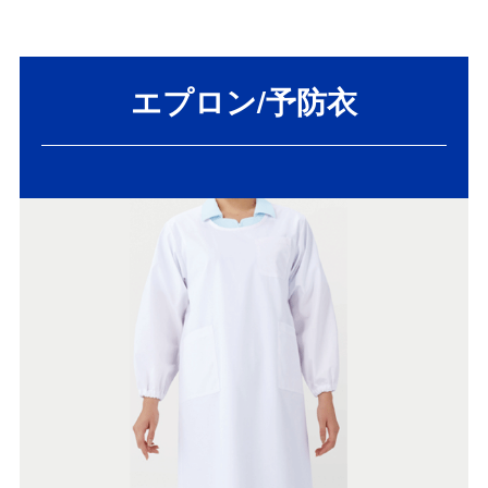
エプロン/予防衣