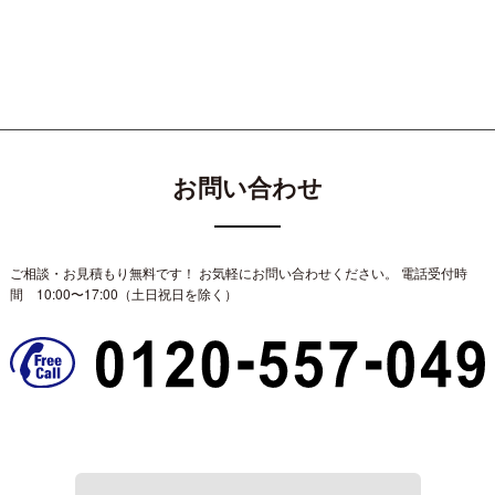
お問い合わせ
ご相談・お見積もり無料です！ お気軽にお問い合わせください。
電話受付時
間 10:00〜17:00（土日祝日を除く）