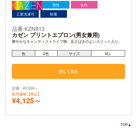
男性
女性
工業洗濯可
制電
品番:KZN913
カゼン プリントエプロン(男女兼用)
爽やかなキャンディストライプ柄。足さばきのよいスリット入り。
色
2
色
サイズ
M,L
詳しく見る
定価：¥5,500～
販売価格【税込】
¥4,125～
TOP▲