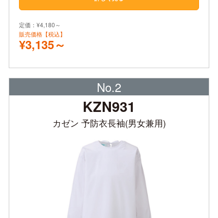
定価：¥4,180～
販売価格【税込】
¥3,135～
No.2
KZN931
カゼン 予防衣長袖(男女兼用)