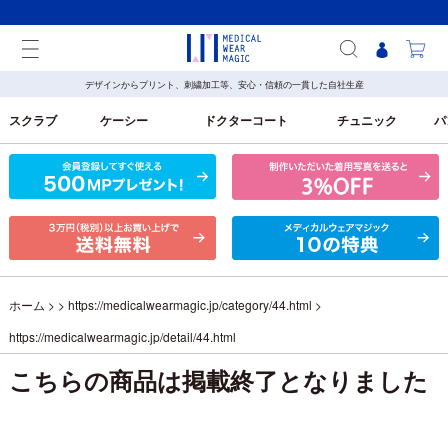
デザインからプリント、刺繍加工等、安心・信頼の一貫した自社生産
スクラブ
ケーシー
ドクターコート
チュニック
パ
ホーム
> >
https://medicalwearmagic.jp/category/44.html
>
https://medicalwearmagic.jp/detail/44.html
こちらの商品は掲載終了となりました