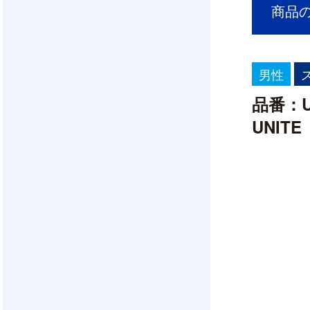
商品の
男性
品番：UN
UNI