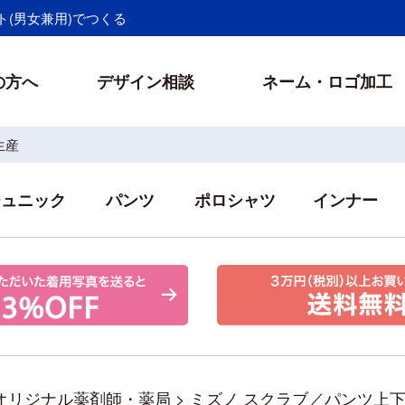
(男女兼用)でつくる
の方へ
デザイン相談
ネーム・ロゴ加工
生産
チュニック
パンツ
ポロシャツ
インナー
オリジナル薬剤師・薬局
>
ミズノ スクラブ／パンツ上下