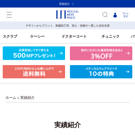
実績紹介 |
デザインからプリント、刺繍加工等、安心・信頼の一貫した自社生産
スクラブ
ケーシー
ドクターコート
チュニック
パ
ホーム
>
実績紹介
実績紹介