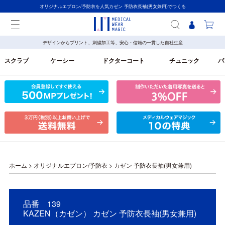
オリジナルエプロン/予防衣を人気カゼン 予防衣長袖(男女兼用)でつくる
デザインからプリント、刺繍加工等、安心・信頼の一貫した自社生産
スクラブ
ケーシー
ドクターコート
チュニック
パ
ホーム
>
オリジナルエプロン/予防衣
>
カゼン 予防衣長袖(男女兼用)
品番 139
KAZEN（カゼン） カゼン 予防衣長袖(男女兼用)