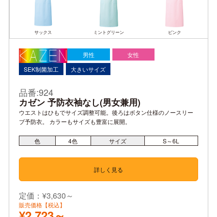
サックス
ミントグリーン
ピンク
男性
女性
SEK制菌加工
大きいサイズ
品番:924
カゼン 予防衣袖なし(男女兼用)
ウエストはひもでサイズ調整可能。後ろはボタン仕様のノースリー
ブ予防衣。 カラーもサイズも豊富に展開。
色
4
色
サイズ
S～6L
詳しく見る
定価：¥3,630～
販売価格【税込】
¥2,723～