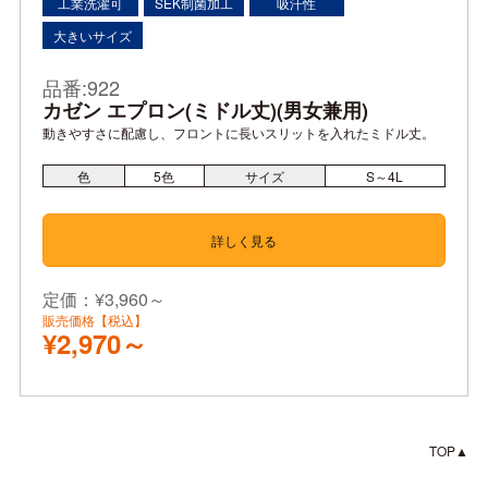
工業洗濯可
SEK制菌加工
吸汗性
大きいサイズ
品番:922
カゼン エプロン(ミドル丈)(男女兼用)
動きやすさに配慮し、フロントに長いスリットを入れたミドル丈。
色
5
色
サイズ
S～4L
詳しく見る
定価：¥3,960～
販売価格【税込】
¥2,970～
TOP▲