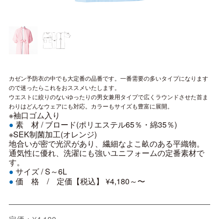
カゼン予防衣の中でも大定番の品番です。一番需要の多いタイプになります
ので迷ったらこれをおススメいたします。
ウエストに絞りのないゆったりの男女兼用タイプで広くラウンドさせた首ま
わりはどんなウェアにも対応。カラーもサイズも豊富に展開。
※袖口ゴム入り
素 材 /
ブロード(ポリエステル65％・綿35％)
●
※SEK制菌加工(オレンジ)
地合いが密で光沢があり、繊細なよこ畝のある平織物。
通気性に優れ、洗濯にも強いユニフォームの定番素材で
す。
サイズ /
S～6L
●
価 格 / 定価【税込】 ¥4,180～〜
●