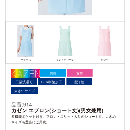
サックス
ミントグリーン
ピンク
男性
女性
工業洗濯可
SEK制菌加工
吸汗性
大きいサイズ
品番:914
カゼン エプロン(ショート丈)(男女兼用)
多機能ポケット付き、フロントスリット入りのショート丈。大きめ
サイズも豊富にご用意。