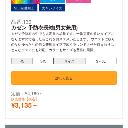
SEK制菌加工
大きいサイズ
品番:139
カゼン 予防衣長袖(男女兼用)
カゼン予防衣の中でも大定番の品番です。一番需要の多いタイプに
なりますので迷ったらこれをおススメいたします。 ウエストに絞り
のないゆったりの男女兼用タイプで広くラウンドさせた首まわりは
どんなウェアにも対応。カラーもサイズも豊富に展開。
色
5
色
サイズ
S～6L
詳しく見る
定価：¥4,180～
販売価格【税込】
¥3,135～