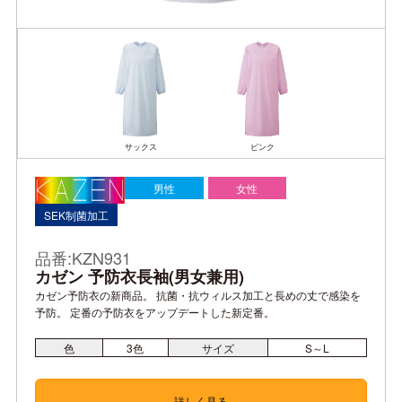
サックス
ピンク
男性
女性
SEK制菌加工
品番:KZN931
カゼン 予防衣長袖(男女兼用)
カゼン予防衣の新商品。 抗菌・抗ウィルス加工と長めの丈で感染を
予防。 定番の予防衣をアップデートした新定番。
色
3
色
サイズ
S～L
詳しく見る