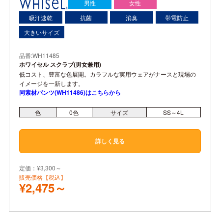
男性
女性
吸汗速乾
抗菌
消臭
帯電防止
大きいサイズ
品番:WH11485
ホワイセル スクラブ(男女兼用)
低コスト、豊富な色展開。カラフルな実用ウェアがナースと現場の
イメージを一新します。
同素材パンツ(WH11486)はこちらから
色
0色
サイズ
SS～4L
詳しく見る
定価：¥3,300～
販売価格【税込】
¥2,475～