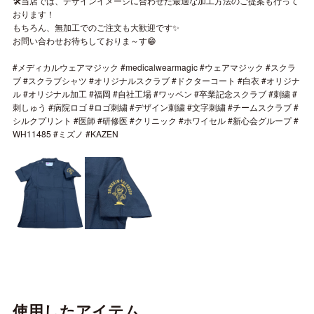
🛠️当店では、デザインイメージに合わせた最適な加工方法のご提案も行って
おります！
もちろん、無加工でのご注文も大歓迎です✨
お問い合わせお待ちしておりま～す😁
#メディカルウェアマジック #medicalwearmagic #ウェアマジック #スクラ
ブ #スクラブシャツ #オリジナルスクラブ #ドクターコート #白衣 #オリジナ
ル #オリジナル加工 #福岡 #自社工場 #ワッペン #卒業記念スクラブ #刺繍 #
刺しゅう #病院ロゴ #ロゴ刺繍 #デザイン刺繍 #文字刺繍 #チームスクラブ #
シルクプリント #医師 #研修医 #クリニック #ホワイセル #新心会グループ #
WH11485 #ミズノ #KAZEN
使用したアイテム