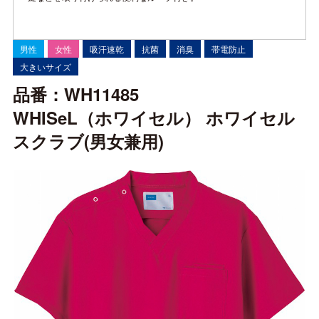
男性
女性
吸汗速乾
抗菌
消臭
帯電防止
大きいサイズ
品番：WH11485
WHISeL（ホワイセル） ホワイセル
スクラブ(男女兼用)