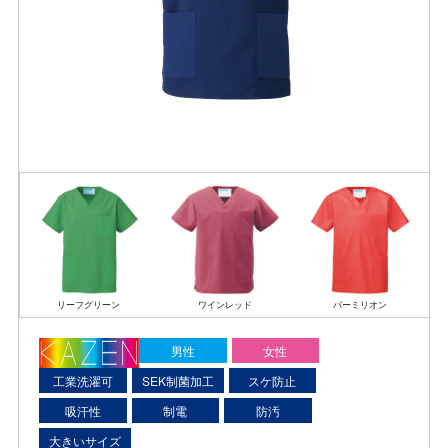
リーフグリーン
ワインレッド
バーミリオン
男性
女性
工業洗濯可
SEK制菌加工
スケ防止
吸汗性
制電
防汚
大きいサイズ