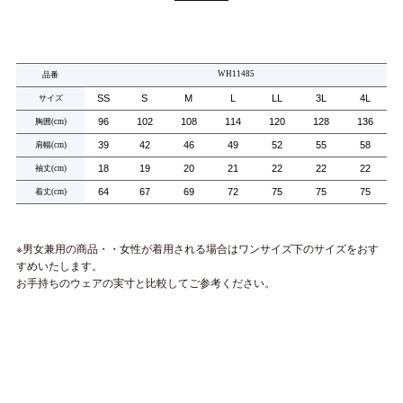
WH11485
品番
SS
S
M
L
LL
3L
4L
サイズ
96
102
108
114
120
128
136
胸囲
(cm)
39
42
46
49
52
55
58
肩幅
(cm)
18
19
20
21
22
22
22
袖丈
(cm)
64
67
69
72
75
75
75
着丈
(cm)
※男女兼用の商品・・女性が着用される場合はワンサイズ下のサイズをおす
すめいたします。
お手持ちのウェアの実寸と比較してご参考ください。