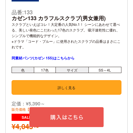
品番:133
カゼン133 カラフルスクラブ(男女兼用)
スクラブといえばコレ！大定番の人気No.1！ シーンにあわせて選べ
る、美しい発色にこだわった17色のスクラブ。 吸汗速乾性に優れ、
シンプルで機能的なデザイン。
※ドラマ「コード・ブルー」に使用されたスクラブの品番はまさにこ
れです。
同素材パンツ(カゼン 155)はこちらから
色
17
色
サイズ
SS～4L
詳しく見る
定価：¥5,390～
販売価格【税込】
¥4,043～