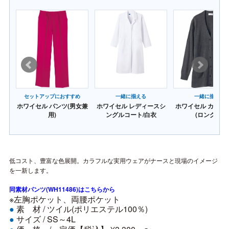
セットアップにおすすめ
一緒に揃える
一緒に揃える
ガン
ホワイセル パンツ(男女兼
ホワイセル レディースシ
ホワイセル カーデ
用)
ングルコート/白衣
(ロング丈)
低コスト、豊富な色展開。カラフルな実用ウェアがナースと現場のイメージ
を一新します。
同素材パンツ(WH11486)はこちらから
※左胸ポケット、両腰ポケット
素 材 /
ツイル(ポリエステル100％)
●
サイズ /
SS～4L
●