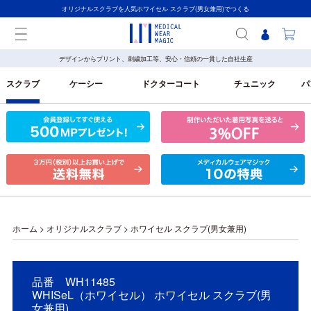
オリジナルスクラブを人気ホワイセル スクラブ(男女兼用)でつくる
デザインからプリント、刺繍加工等、安心・信頼の一貫した自社生産
スクラブ
ケーシー
ドクターコート
チュニック
パ
ホーム
>
オリジナルスクラブ
>
ホワイセル スクラブ(男女兼用)
品番 WH11485
WHISeL（ホワイセル） ホワイセル スクラブ(男
女兼用)