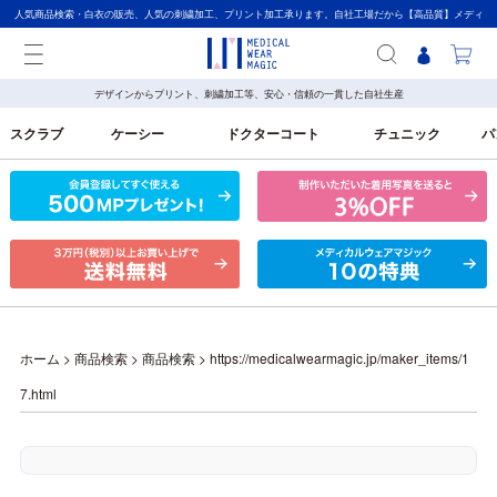
人気商品検索・白衣の販売、人気の刺繍加工、プリント加工承ります。自社工場だから【高品質】メディ
カルウェアマジック
デザインからプリント、刺繍加工等、安心・信頼の一貫した自社生産
スクラブ
ケーシー
ドクターコート
チュニック
パ
ホーム
>
商品検索
>
商品検索
>
https://medicalwearmagic.jp/maker_items/1
7.html