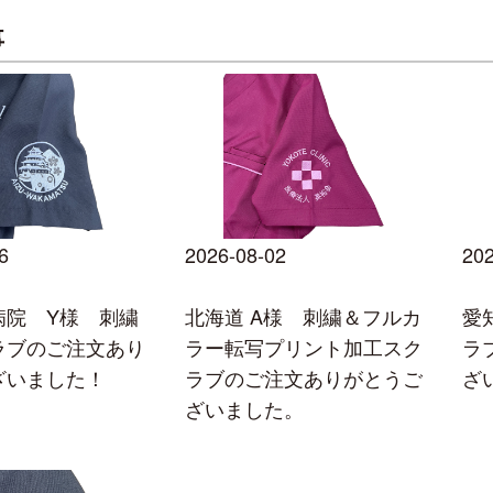
事
6
2026-08-02
202
病院 Y様 刺繍
北海道 A様 刺繍＆フルカ
愛
ラブのご注文あり
ラー転写プリント加工スク
ラ
ざいました！
ラブのご注文ありがとうご
ざ
ざいました。