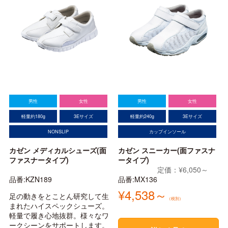
男性
女性
男性
女性
軽量約180g
3Eサイズ
軽量約240g
3Eサイズ
NONSLIP
カップインソール
カゼン メディカルシューズ(面
カゼン スニーカー(面ファスナ
ファスナータイプ)
ータイプ)
定価：¥6,050～
品番:KZN189
品番:MX136
¥4,538～
足の動きをとことん研究して生
（税別）
まれたハイスペックシューズ。
軽量で履き心地抜群。様々なワ
ークシーンをサポートします。