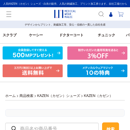
人気KAZEN（カゼン）シューズ・白衣の販売、人気の刺繍加工、プリント加工承ります。自社工場だから
【高品質】メディカルウェアマジック
デザインからプリント、刺繍加工等、安心・信頼の一貫した自社生産
スクラブ
ケーシー
ドクターコート
チュニック
パ
ホーム
>
商品検索
>
KAZEN（カゼン）シューズ
>
KAZEN（カゼン）