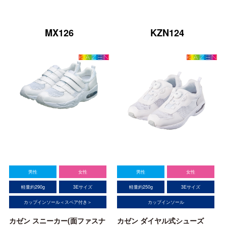
MX126
KZN124
男性
女性
男性
女性
軽量約290g
3Eサイズ
軽量約250g
3Eサイズ
カップインソール＜スペア付き＞
カップインソール
カゼン スニーカー(面ファスナ
カゼン ダイヤル式シューズ