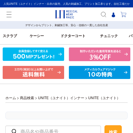
人気UNITE（ユナイト）インナー・白衣の販売、人気の刺繍加工、プリント加工承ります。自社工場だか
ら【高品質】メディカルウェアマジック
デザインからプリント、刺繍加工等、安心・信頼の一貫した自社生産
スクラブ
ケーシー
ドクターコート
チュニック
パ
ホーム
>
商品検索
>
UNITE（ユナイト）インナー
>
UNITE（ユナイト）