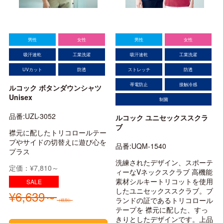
男性
女性
男性
女性
吸汗速乾
工業洗濯
吸汗速乾
工業洗濯
UVカット
防透
ストレッチ
防透
帯電防止
接触冷感
ルコック ボタンダウンシャツ
Unisex
制菌
品番:UZL-3052
ルコック ユニセックススクラ
ブ
襟元に配したトリコロールテー
プやサイドの切替えに遊び心を
品番:UQM-1540
プラス
洗練されたデザイン、スポーテ
定価：¥7,810～
ィーなVネックスクラブ 高機能
素材シルキートリコットを使用
したユニセックススクラブ。ブ
¥6,639～
ランドの証であるトリコロール
（税別）
テープを 襟元に配した、すっ
きりとしたデザインです。上品