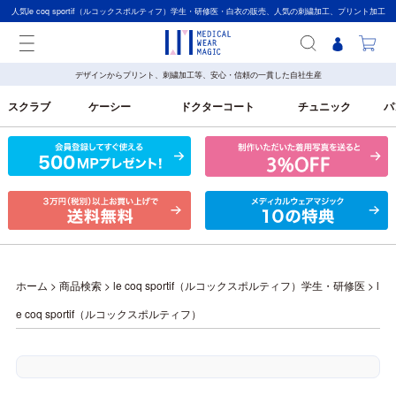
人気le coq sportif（ルコックスポルティフ）学生・研修医・白衣の販売、人気の刺繍加工、プリント加工
承ります。自社工場だから【高品質】メディカルウェアマジック
デザインからプリント、刺繍加工等、安心・信頼の一貫した自社生産
スクラブ
ケーシー
ドクターコート
チュニック
パ
ホーム
>
商品検索
>
le coq sportif（ルコックスポルティフ）学生・研修医
>
l
e coq sportif（ルコックスポルティフ）