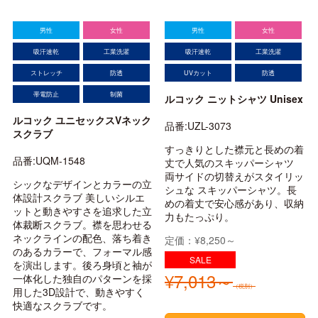
男性
女性
男性
女性
吸汗速乾
工業洗濯
吸汗速乾
工業洗濯
ストレッチ
防透
UVカット
防透
帯電防止
制菌
ルコック ニットシャツ Unisex
ルコック ユニセックスVネック
品番:UZL-3073
スクラブ
すっきりとした襟元と長めの着
品番:UQM-1548
丈で人気のスキッパーシャツ
両サイドの切替えがスタイリッ
シックなデザインとカラーの立
シュな スキッパーシャツ。長
体設計スクラブ 美しいシルエ
めの着丈で安心感があり、収納
ットと動きやすさを追求した立
力もたっぷり。
体裁断スクラブ。襟を思わせる
ネックラインの配色、落ち着き
定価：¥8,250～
のあるカラーで、フォーマル感
を演出します。後ろ身頃と袖が
¥7,013～
一体化した独自のパターンを採
（税別）
用した3D設計で、動きやすく
快適なスクラブです。