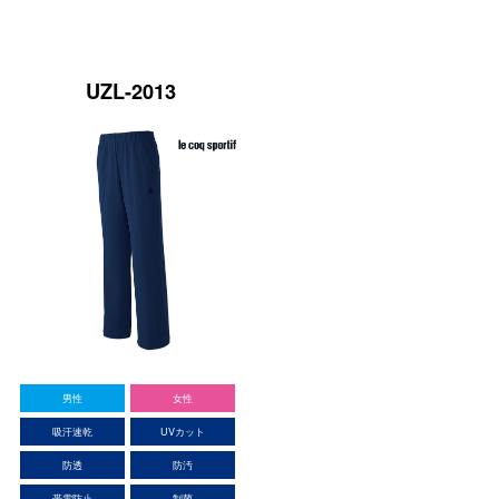
UZL-2013
男性
女性
吸汗速乾
UVカット
防透
防汚
帯電防止
制菌