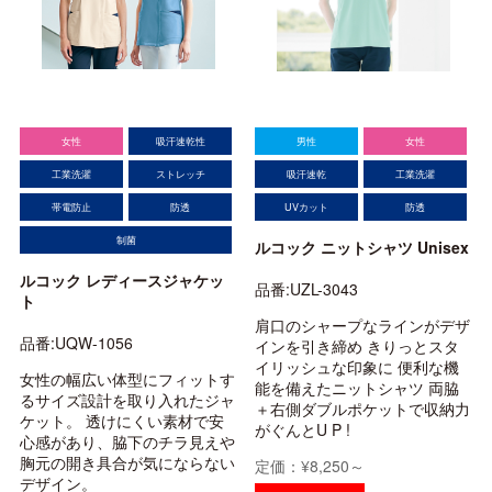
女性
吸汗速乾性
男性
女性
工業洗濯
ストレッチ
吸汗速乾
工業洗濯
帯電防止
防透
UVカット
防透
制菌
ルコック ニットシャツ Unisex
ルコック レディースジャケッ
品番:UZL-3043
ト
肩口のシャープなラインがデザ
品番:UQW-1056
インを引き締め きりっとスタ
イリッシュな印象に 便利な機
女性の幅広い体型にフィットす
能を備えたニットシャツ 両脇
るサイズ設計を取り入れたジャ
＋右側ダブルポケットで収納力
ケット。 透けにくい素材で安
がぐんとU P !
心感があり、脇下のチラ見えや
胸元の開き具合が気にならない
定価：¥8,250～
デザイン。