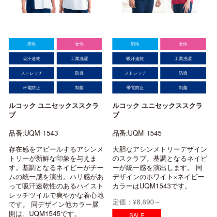
男性
女性
男性
女性
吸汗速乾
工業洗濯
吸汗速乾
工業洗濯
ストレッチ
防透
ストレッチ
防透
帯電防止
制菌
帯電防止
制菌
ルコック ユニセックススクラ
ルコック ユニセックススクラ
ブ
ブ
品番:UQM-1543
品番:UQM-1545
存在感をアピールするアシンメ
大胆なアシンメトリーデザイン
トリーが新鮮な印象を与えま
のスクラブ。基調となるネイビ
す。基調となるネイビーがチー
ーが統一感を演出します。 同
ムの統一感を演出。ハリ感があ
デザインのホワイト×ネイビー
って吸汗速乾性のあるハイスト
カラーはUQM1543です。
レッチツイルで爽やかな着心地
定価：¥8,690～
です。 同デザイン他カラー展
開は、UQM1545です。