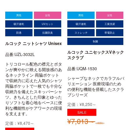
男性
女性
男性
女性
吸汗速乾
UVカット
吸汗速乾
工業洗濯
防透
抗菌防臭
ストレッチ
帯電防止
制菌
ルコック ニットシャツ Unisex
ルコック ユニセックスVネック
品番:UZL-3032L
スクラブ
トリコロール配色の襟元とボタ
品番:UQM-1530
ンが爽やかに映える開放感のあ
るネックライン 両脇ポケット
シャープなネックでカラフルバ
で収納力に応えた人気のシャツ
リエーション 医療現場のため
両脇ポケットで一枚でも十分な
の便利な機能を搭載したスクラ
収納力を備えたスキッパーシャ
ブシリーズ
ツ。きちんとした印象とゆった
りソフトな着心地をベースに便
定価：¥8,250～
利な機能性がケアワークの現場
を支えます。
¥7,013～
定価：¥8,470～
（税別）