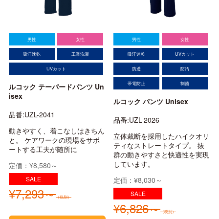
男性
女性
男性
女性
吸汗速乾
工業洗濯
吸汗速乾
UVカット
UVカット
防透
防汚
帯電防止
制菌
ルコック テーパードパンツ Un
isex
ルコック パンツ Unisex
品番:UZL-2041
品番:UZL-2026
動きやすく、着こなしはきちん
立体裁断を採用したハイクオリ
と。 ケアワークの現場をサポ
ティなストレートタイプ。 抜
ートする工夫が随所に
群の動きやすさと快適性を実現
しています。
定価：¥8,580～
定価：¥8,030～
¥7,293～
（税別）
¥6,826～
（税別）