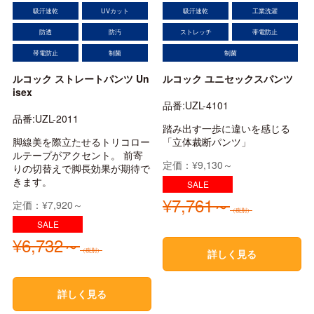
吸汗速乾
UVカット
吸汗速乾
工業洗濯
防透
防汚
ストレッチ
帯電防止
帯電防止
制菌
制菌
ルコック ストレートパンツ Un
ルコック ユニセックスパンツ
isex
品番:UZL-4101
品番:UZL-2011
踏み出す一歩に違いを感じる
脚線美を際立たせるトリコロー
「立体裁断パンツ」
ルテープがアクセント。 前寄
定価：¥9,130～
りの切替えで脚長効果が期待で
きます。
¥7,761～
定価：¥7,920～
（税別）
¥6,732～
（税別）
詳しく見る
詳しく見る