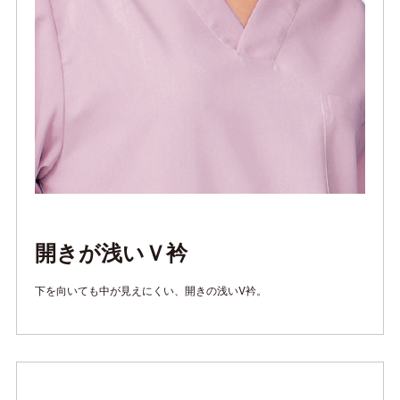
開きが浅いＶ衿
下を向いても中が見えにくい、開きの浅いV衿。