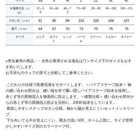
SS
S
M
L
LL
3L
4L
サイズ
W
適用寸法（ｃ
52
～
5
59
～
66
66
～
7
73
～
80
80
～
90
90
～
100
100
～
115
9
3
ｍ）
91
95
99
103
105
106
107
ズボン丈（ｃｍ）
64
67
70
73
75
75
75
股下（ｃｍ）
テープ
ピンク
ホワイ
レッド
パープ
グリーン
イエロー
ネイビー
ト
ル
※男女兼用の商品・・女性が着用される場合はワンサイズ下のサイズをおす
すめいたします。
お手持ちのウェアの実寸と比較してご参考ください。
こだわりの仕様で医療現場をサポートします。＜バイアステープ始末＞ 袖
の縫い合わせ部分は、縫い端を布で覆い隠しバイアステープ始末を採用し、
糸くず等の異物混入を徹底的に防止します。＜縫製仕様＞ 縫い合わせ部分か
らの糸くず等の異物混入防止を目的に、2本針始末をしています。
着脱しやすいスナップボタン仕様。袖から脇が見えにくいセットインスリー
ブ。
下を向いても中が見えにくい、開きの浅いV衿。ネーム上部に、サイズ管理
がしやすいサイズ別のカラーテープ付。