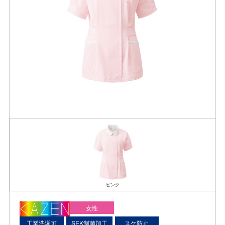
ピンク
女性
工業洗濯可
SEK制菌加工
スケ防止