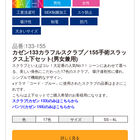
男性
女性
工業洗濯可
SEK制菌加工
スケ防止
吸汗性
制電
防汚
大きいサイズ
品番:133-155
カゼン133カラフルスクラブ／155手術スラッ
クス上下セット(男女兼用)
スクラブといえばコレ！大定番の人気No.1！ シーンにあわせて選べ
る、美しい発色にこだわった17色のスクラブ。 吸汗速乾性に優れ、
シンプルで機能的なデザイン。
※ドラマ「コード・ブルー」に使用されたスクラブの品番はまさにこ
れです。
こちらは上下セットでご購入希望のお客様用になります。
スクラブ(カゼン 133)のみはこちらから
パンツ(カゼン 155)のみはこちらから
色
17
色
サイズ
SS～4L
詳しく見る