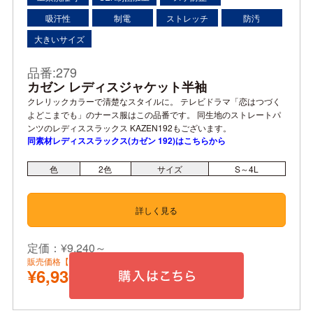
吸汗性
制電
ストレッチ
防汚
大きいサイズ
品番:279
カゼン レディスジャケット半袖
クレリックカラーで清楚なスタイルに。 テレビドラマ「恋はつづく
よどこまでも」のナース服はこの品番です。 同生地のストレートパ
ンツのレディススラックス KAZEN192もございます。
同素材レディススラックス(カゼン 192)はこちらから
色
2
色
サイズ
S～4L
詳しく見る
定価：¥9,240～
販売価格【税込】
¥6,930～