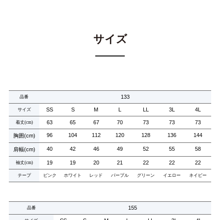
サイズ
133
品番
SS
S
M
L
LL
3L
4L
サイズ
63
65
67
70
73
73
73
着丈
(cm)
96
104
112
120
128
136
144
胸囲
(cm)
40
42
46
49
52
55
58
肩幅
(cm)
19
19
20
21
22
22
22
袖丈
(cm)
テープ
ピンク
ホワイト
レッド
パープル
グリーン
イエロー
ネイビー
155
品番