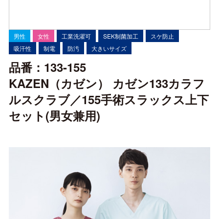
男性
女性
工業洗濯可
SEK制菌加工
スケ防止
吸汗性
制電
防汚
大きいサイズ
品番：133-155
KAZEN（カゼン） カゼン133カラフ
ルスクラブ／155手術スラックス上下
セット(男女兼用)