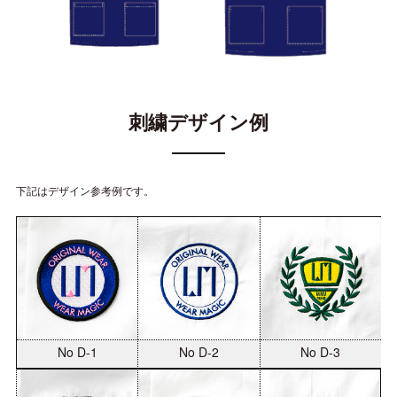
刺繍デザイン例
下記はデザイン参考例です。
No D-2
No D-3
No D-1