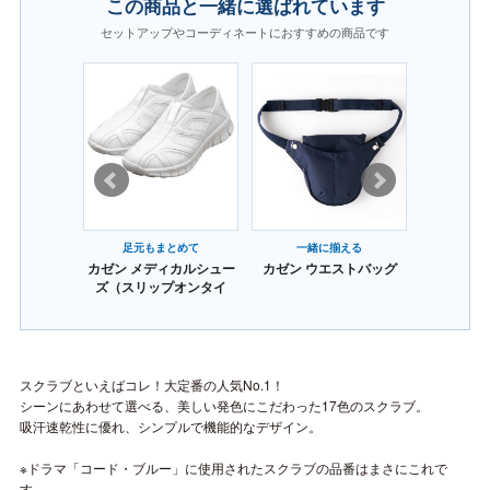
この商品と一緒に選ばれています
セットアップやコーディネートにおすすめの商品です
揃える
足元もまとめて
一緒に揃える
足元
ストバッグ
カゼン メディカルシュー
カゼン ウエストバッグ
カゼン メ
ズ（スリップオンタイ
ズ（スリ
プ）
スクラブといえばコレ！大定番の人気No.1！
シーンにあわせて選べる、美しい発色にこだわった17色のスクラブ。
吸汗速乾性に優れ、シンプルで機能的なデザイン。
※ドラマ「コード・ブルー」に使用されたスクラブの品番はまさにこれで
す。