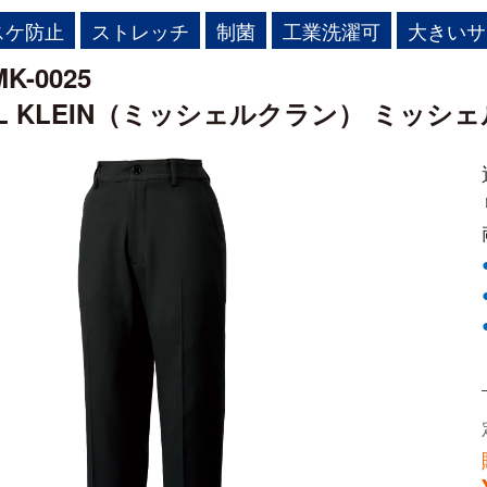
スケ防止
ストレッチ
制菌
工業洗濯可
大きいサ
-0025
EL KLEIN（ミッシェルクラン） ミッ